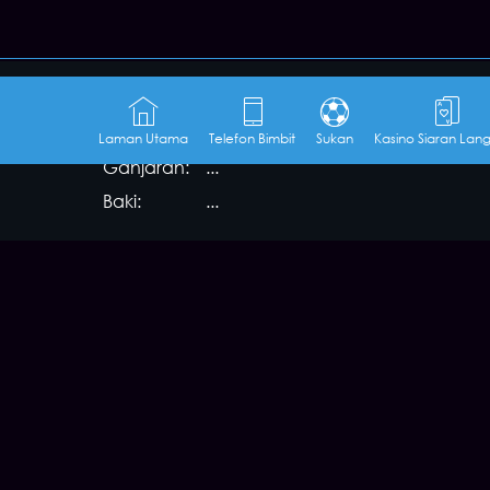
Skip
to
content
Nama
Pengguna:
...
Laman Utama
Telefon Bimbit
Sukan
Kasino Siaran Lan
Ganjaran:
...
Baki:
...