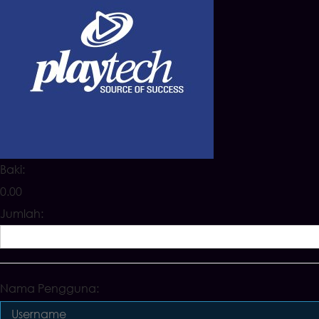
Baki:
0.00
Jumlah:
Nama Pengguna: