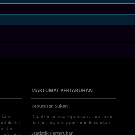
MAKLUMAT PERTARUHAN
Keputusan Sukan
 kami
Dapatkan semua keputusan acara sukan
untuk ahli
dan perlawanan yang kami ditawarkan.
nan dan
Statistik Pertaruhan
 sedia ada.