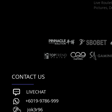
Live Roulet
Pictures, D
CONTACT US
LIVECHAT
+6019-9786-999
jok3r96