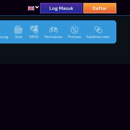
Log Masuk
Daftar
gsung
Slots
KENO
Permainan
Promosi
Keistimewaan