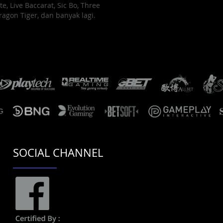
te, Live Baccarat, Sic Bo, Three
ragon Tiger, dan banyak lagi.
SOCIAL CHANNEL