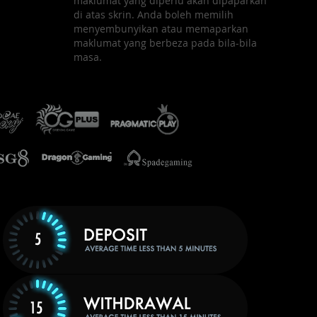
maklumat yang diperlu akan dipaparkan
di atas skrin. Anda boleh memilih
menyembunyikan atau memaparkan
maklumat yang berbeza pada bila-bila
masa.