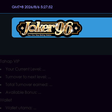
GMT+8
2026/8/6
5:27:53
Tahap VIP
Your Current Level:
...
Turnover to next level:
...
Total Turnover earned:
...
Available Bonus:
...
Wallet
Wallet utama:
...