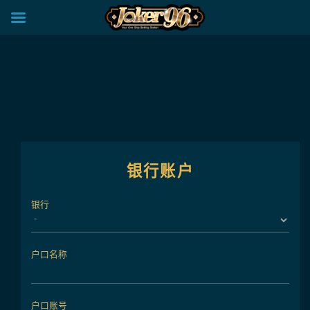
×
sive VIP Club: Enjoy Special Privileges and Rewards for Your Loyalty! Contact us
Skip
to
content
银行账户
银行
户口名称
户口账号